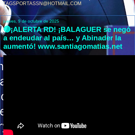
TAGSPORTASSN@HOTMAIL.COM
jueves, 9 de octubre de 2025
🔴¡ALERTA RD! ¡BALAGUER se negó
a endeudar al país… y Abinader la
aumentó! www.santiagomatias.net