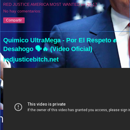
RED JUSTICE AMERICA MOST WANTED
en
20:17
No hay comentarios:
Compartir
Quimico UltraMega - Por El Respeto ✊
Desahogo 🗣🔥 (Video Oficial)
redjusticebitch.net