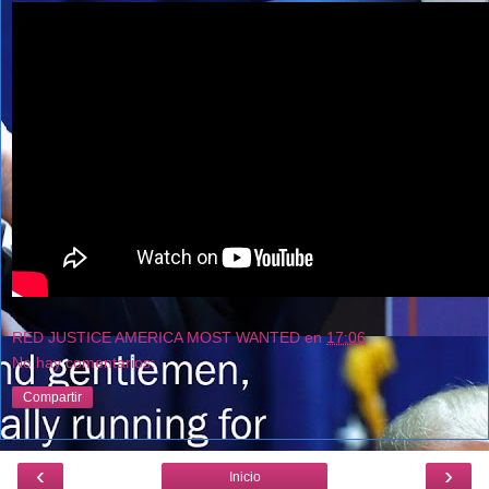
RED JUSTICE AMERICA MOST WANTED
en
17:06
No hay comentarios:
Compartir
‹
›
Inicio