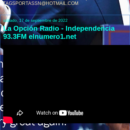
TAGSPORTASSN@HOTMAIL.COM
sábado, 17 de septiembre de 2022
La Opción Radio - Independencia
93.3FM elnumero1.net